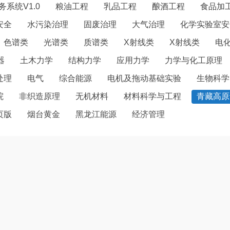
系统V1.0
粮油工程
乳品工程
酿酒工程
食品加
安全
水污染治理
固废治理
大气治理
化学实验室安
色谱类
光谱类
质谱类
X射线类
X射线类
电
器
土木力学
结构力学
应用力学
力学与化工原理
处理
电气
综合能源
电机及拖动基础实验
生物科学
院
非织造原理
无机材料
材料科学与工程
青藏高原
页版
烟台黄金
黑龙江能源
经济管理