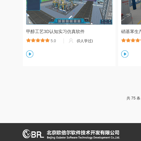
甲醇工艺3D认知实习仿真软件
硝基苯生
5.0
(0人学过)
共 75 条