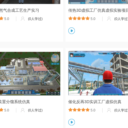
天然气合成工艺生产实习
传热3D虚拟工厂仿真虚拟实验项
5.0
(0人学过)
5.0
(0人学过
装置分馏系统仿真
催化反再3D实训工厂虚拟仿真
5.0
(0人学过)
5.0
(0人学过