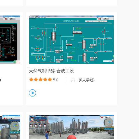
天然气制甲醇-合成工段
)
5.0
(0人学过)