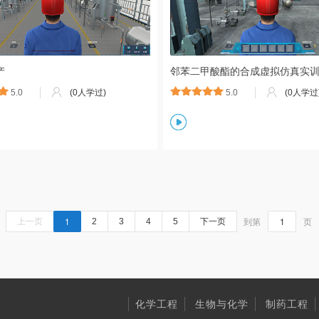
产
邻苯二甲酸酯的合成虚拟仿真实
5.0
(0人学过)
5.0
(0人学过
1
到第
页
上一页
2
3
4
5
下一页
化学工程
生物与化学
制药工程