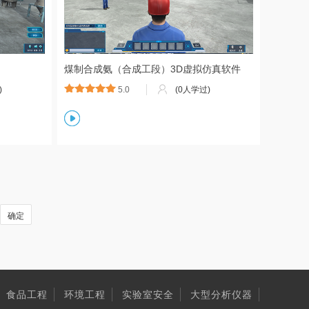
训
煤制合成氨（合成工段）3D虚拟仿真软件
)
5.0
(0人学过)
确定
食品工程
环境工程
实验室安全
大型分析仪器