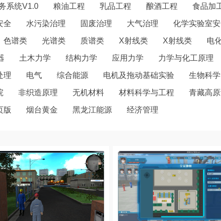
系统V1.0
粮油工程
乳品工程
酿酒工程
食品加
安全
水污染治理
固废治理
大气治理
化学实验室安
色谱类
光谱类
质谱类
X射线类
X射线类
电
器
土木力学
结构力学
应用力学
力学与化工原理
处理
电气
综合能源
电机及拖动基础实验
生物科学
院
非织造原理
无机材料
材料科学与工程
青藏高原
页版
烟台黄金
黑龙江能源
经济管理